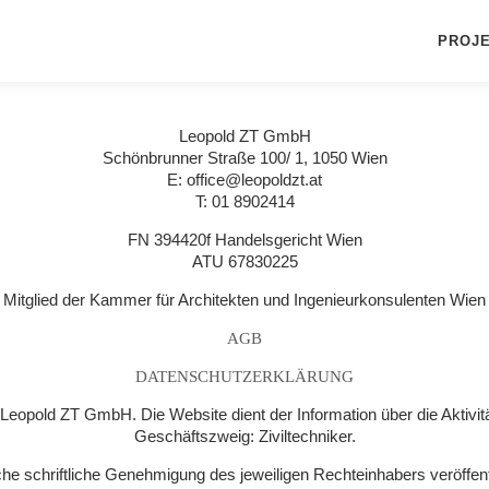
Zum
Inhalt
PROJ
springen
Leopold ZT GmbH
Schönbrunner Straße 100/ 1, 1050 Wien
E: office@leopoldzt.at
T: 01 8902414
FN 394420f Handelsgericht Wien
ATU 67830225
Mitglied der Kammer für Architekten und Ingenieurkonsulenten Wien
AGB
DATENSCHUTZERKLÄRUNG
e Leopold ZT GmbH. Die Website dient der Information über die Aktiv
Geschäftszweig: Ziviltechniker.
che schriftliche Genehmigung des jeweiligen Rechteinhabers veröffentl