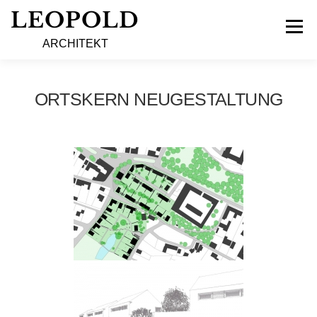
Zum
LEOPOLD
Inhalt
Menü
springen
ARCHITEKT
PROJEKTE
TEAM
KONTAKT
IMPRESSUM
ORTSKERN NEUGESTALTUNG