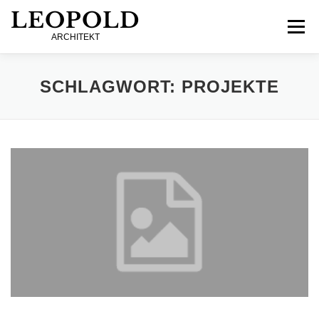
Zum
LEOPOLD
Inhalt
Menü
springen
ARCHITEKT
PROJEKTE
TEAM
KONTAKT
IMPRESSUM
SCHLAGWORT:
PROJEKTE