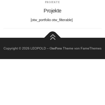
PROJEKTE
Projekte
[otw_portfolio otw_filterable]
Copyright © 2026 LEOPOLD
–
Theme von FameThemes
OnePress